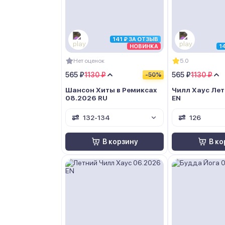
141 ₽ ЗА ОТЗЫВ
НОВИНКА
1
Нет оценок
5.0
565 ₽
1130 ₽
565 ₽
1130 ₽
-50%
Шансон Хиты в Ремиксах
Чилл Хаус Лет
08.2026 RU
EN
132-134
126
В корзину
В ко