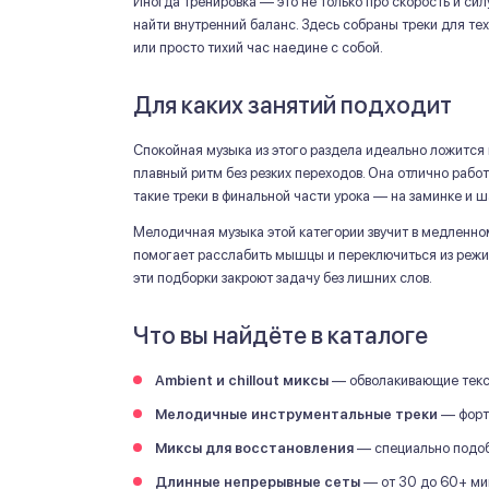
Иногда тренировка — это не только про скорость и сил
найти внутренний баланс. Здесь собраны треки для тех
или просто тихий час наедине с собой.
Для каких занятий подходит
Спокойная музыка из этого раздела идеально ложится 
плавный ритм без резких переходов. Она отлично работ
такие треки в финальной части урока — на заминке и ш
Мелодичная музыка этой категории звучит в медленно
помогает расслабить мышцы и переключиться из режи
эти подборки закроют задачу без лишних слов.
Что вы найдёте в каталоге
Ambient и chillout миксы
— обволакивающие текст
Мелодичные инструментальные треки
— форте
Миксы для восстановления
— специально подобр
Длинные непрерывные сеты
— от 30 до 60+ мин