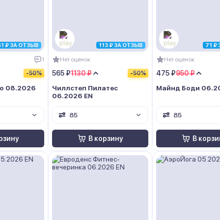
41 ₽ ЗА ОТЗЫВ
113 ₽ ЗА ОТЗЫВ
71 ₽
1
Нет оценок
Нет оценок
565 ₽
1130 ₽
475 ₽
950 ₽
-50%
-50%
о 08.2026
Чиллстеп Пилатес
Майнд Боди 06.2
06.2026 EN
85
85
рзину
В корзину
В корзи