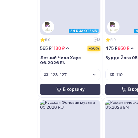
84 ₽ ЗА ОТЗЫВ
4
5.0
3
5.0
565 ₽
1130 ₽
475 ₽
950 ₽
-50%
Летний Чилл Хаус
Будда Йога 05
06.2026 EN
123-127
110
В корзину
В ко