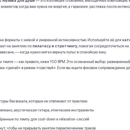
у.
Музыка для души
— это коллекция спокойных, мелодичных композиций, 
 моментов, когда вам нужна не энергия, а гармония: растяжка после интенс
на форматы с низкой и умеренной интенсивностью. Используйте её для
хат
ает на занятиях по
пилатесу и стретчингу
, помогая сосредоточиться на
авасане, — когда нужно мягко вернуть пульс в спокойную зону.
м темпе — как правило, ниже 100 BPM. Это осознанный выбор: размеренны
ма «делай» в режим «чувствуй». Если вы ищете фоновое сопровождение д
уры без вокала, которые не отвлекают от практики
пиано, акустическая гитара, этнические инструменты
анные по темпу для cool-down и relaxation-сессий
ут, чтобы не прерывать занятие переключением треков