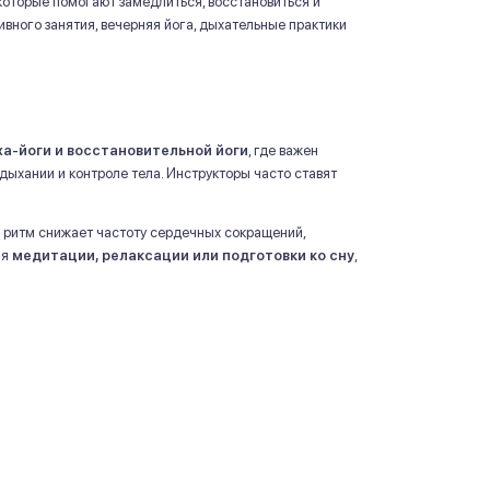
которые помогают замедлиться, восстановиться и
ивного занятия, вечерняя йога, дыхательные практики
ха-йоги и восстановительной йоги
, где важен
 дыхании и контроле тела. Инструкторы часто ставят
й ритм снижает частоту сердечных сокращений,
ля
медитации, релаксации или подготовки ко сну
,