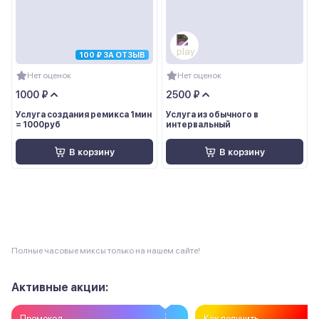
100 ₽ ЗА ОТЗЫВ
Нет оценок
Нет оценок
1000 ₽
2500 ₽
Услуга создания ремикса 1мин
Услуга из обычного в
= 1000руб
интервальный
В корзину
В корзину
Полные часовые миксы только на нашем сайте!
Активные акции:
Промокод
Как получить