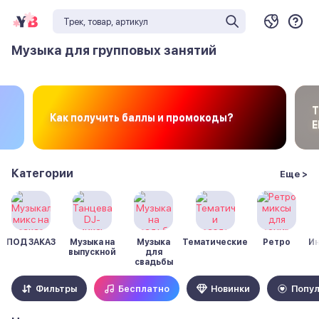
Музыка для групповых занятий
Т
Как получить баллы и промокоды?
E
Категории
Еще >
ПОД ЗАКАЗ
Музыка на
Музыка
Тематические
Ретро
И
выпускной
для
свадьбы
Фильтры
Бесплатно
Новинки
Попу