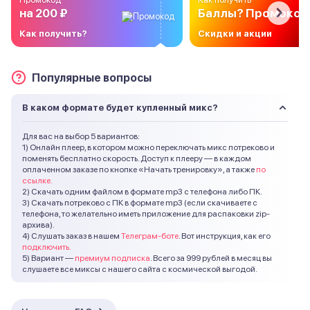
на 200 ₽
Баллы? Промоко
Как получить?
Скидки и акции
Популярные вопросы
В каком формате будет купленный микс?
Для вас на выбор 5 вариантов:
1) Онлайн плеер, в котором можно переключать микс потреково и
поменять бесплатно скорость. Доступ к плееру — в каждом
оплаченном заказе по кнопке «Начать тренировку», а также
по
ссылке.
2) Скачать одним файлом в формате mp3 с телефона либо ПК.
3) Скачать потреково с ПК в формате mp3 (если скачиваете с
телефона, то желательно иметь приложение для распаковки zip-
архива).
4) Слушать заказ в нашем
Телеграм-боте
. Вот инструкция, как его
подключить.
5) Вариант —
премиум подписка
. Всего за 999 рублей в месяц вы
слушаете все миксы с нашего сайта с космической выгодой.