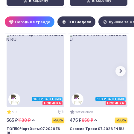
В корзину
В корзину
Сегодня в тренде
ТОП недели
Лучшее за м
169 ₽ ЗА ОТЗЫВ
118 ₽ ЗА ОТЗЫВ
НОВИНКА
НОВИНКА
5.0
1
Нет оценок
565 ₽
1130 ₽
475 ₽
950 ₽
-50%
-50%
ТОП50 Чарт Хиты 07.2026 EN
Свежие Треки 07.2026 EN RU
RU