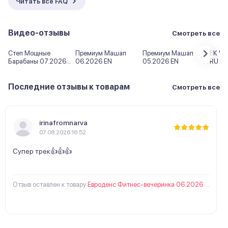
Читать все FAQ
Видео-отзывы
Смотреть все
Степ Мощные
Премиум Машап
Премиум Машап
ВК Ча
5
5
5
5
Барабаны 07.2026
06.2026 EN
05.2026 EN
RU
EN
Последние отзывы к товарам
Смотреть все
irinafromnarva
07.08.2026 16:52
Супер трек👍👍👍
Отзыв оставлен к товару
Евроденс Фитнес-вечеринка 06.2026 EN